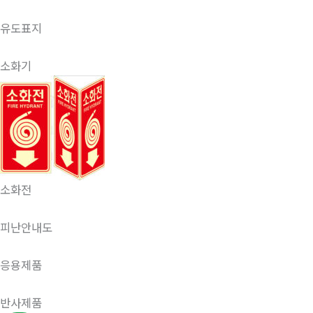
유도표지
소화기
소화전
피난안내도
응용제품
반사제품