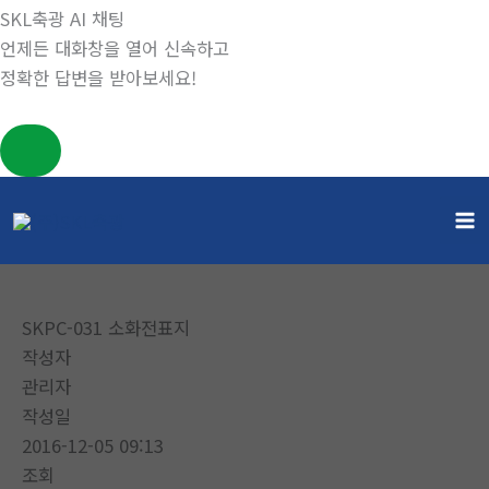
SKL축광 AI 채팅
언제든 대화창을 열어 신속하고
정확한 답변을 받아보세요!
콘
텐
소화전
츠
홈
소화전
로
건
SKPC-031 소화전표지
너
작성자
뛰
관리자
기
작성일
2016-12-05 09:13
조회