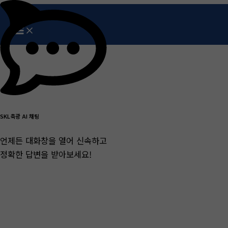
콘
텐
츠
오시는길
로
건
홈
오시는길
너
뛰
기
SKL축광 AI 채팅
언제든 대화창을 열어 신속하고
정확한 답변을 받아보세요!