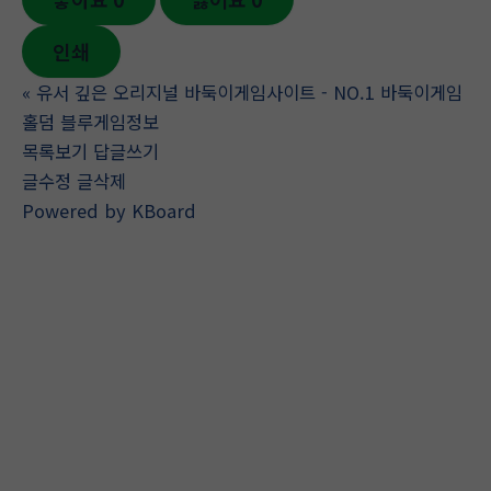
인쇄
«
유서 깊은 오리지널 바둑이게임사이트 - NO.1 바둑이게임
홀덤 블루게임정보
목록보기
답글쓰기
글수정
글삭제
Powered by KBoard