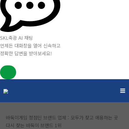
SKL축광 AI 채팅
언제든 대화창을 열어 신속하고
정확한 답변을 받아보세요!
콘
텐
게시판
츠
홈
게시판
로
건
바둑이게임 정점인 브랜드 업체 : 모두가 찾고 애용하는 곳
너
다시 찾는 바둑이 브랜드 1위