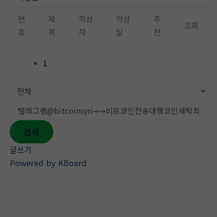
뛰
기
번
제
작성
작성
추
조회
호
목
자
일
천
1
검색
글쓰기
Powered by KBoard