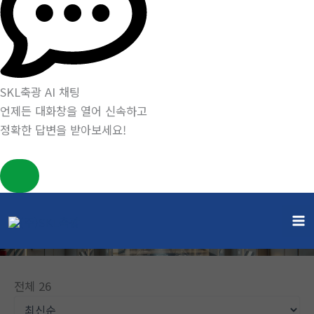
SKL축광 AI 채팅
언제든 대화창을 열어 신속하고
정확한 답변을 받아보세요!
콘
텐
게시판
츠
홈
게시판
로
건
전체 26
너