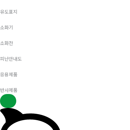
유도표지
소화기
소화전
피난안내도
응용제품
반사제품