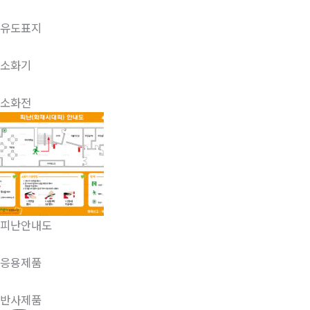
유도표지
소화기
소화전
피난안내도
응용제품
반사제품