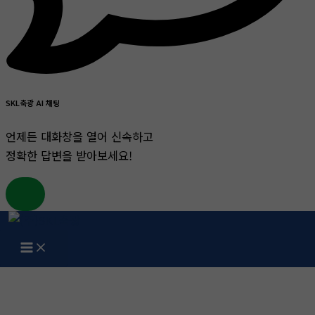
SKL축광 AI 채팅
언제든 대화창을 열어 신속하고
정확한 답변을 받아보세요!
콘
텐
츠
게시판
로
건
홈
게시판
너