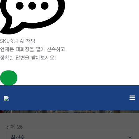
SKL축광 AI 채팅
언제든 대화창을 열어 신속하고
정확한 답변을 받아보세요!
콘
텐
게시판
츠
홈
게시판
로
건
전체 26
너