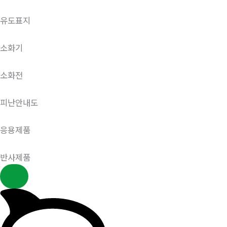
유도표지
소화기
소화전
피난안내도
응용제품
반사제품