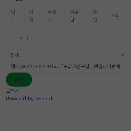
뛰
기
번
제
작성
작성
추
조회
호
목
자
일
천
1
검색
글쓰기
Powered by KBoard