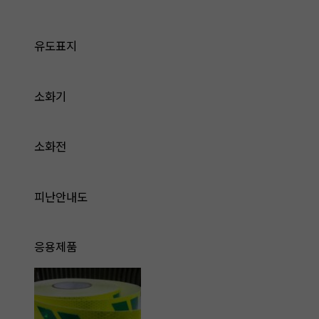
유도표지
소화기
소화전
피난안내도
응용제품