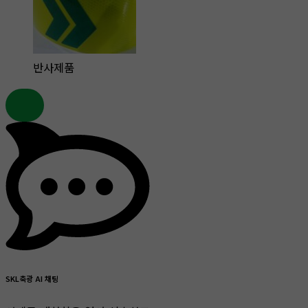
반사제품
SKL축광 AI 채팅