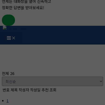
언제든 대화창을 열어 신속하고
정확한 답변을 받아보세요!
콘
텐
츠
게시판
로
건
홈
게시판
너
뛰
기
전체 26
번호
제목
작성자
작성일
추천
조회
1