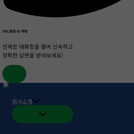
SKL축광 AI 채팅
언제든 대화창을 열어 신속하고
정확한 답변을 받아보세요!
콘
텐
회사소개
츠
로
건
게시판
너