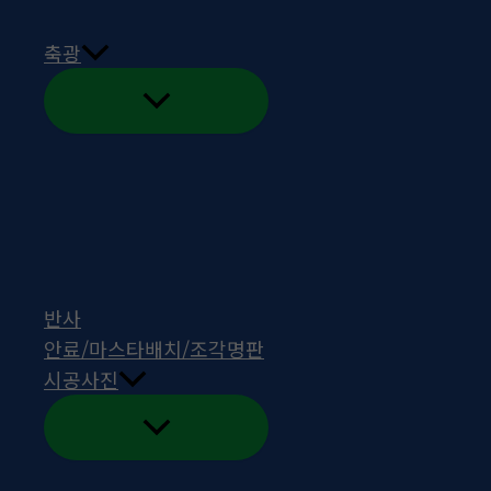
뛰
홈
게시판
기
축광
전체 26
번호
제목
작성자
작성일
추천
조회
1
반사
안료/마스타배치/조각명판
시공사진
검색