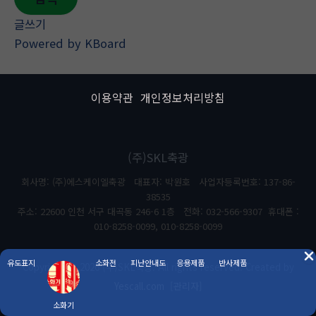
글쓰기
Powered by KBoard
이용약관
개인정보처리방침
(주)SKL축광
회사명: (주)에스케이엘축광 대표자: 박원호 사업자등록번호: 137-86-
38535
주소: 22600 인천 서구 대곡동 246-6 1층 전화: 032-566-9307 휴대폰 :
010-8258-0099, 010-8258-0099
유도표지
소화전
피난안내도
응용제품
반사제품
Copyright © 2026 (주)SKL축광. All rights reserved. Created by
Yescall.com
[관리자]
소화기