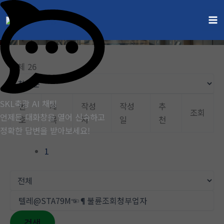
콘
텐
게시판
츠
홈
게시판
로
건
전체 26
너
뛰
기
SKL축광 AI 채팅
번
제
작성
작성
추
조회
언제든 대화창을 열어 신속하고
호
목
자
일
천
정확한 답변을 받아보세요!
1
검색