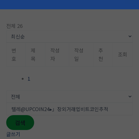
츠
홈
게시판
로
건
전체 26
너
뛰
기
번
제
작성
작성
추
조회
호
목
자
일
천
1
검색
글쓰기