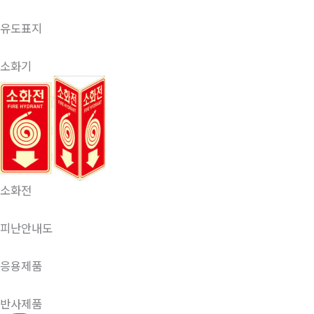
유도표지
소화기
소화전
피난안내도
응용제품
반사제품