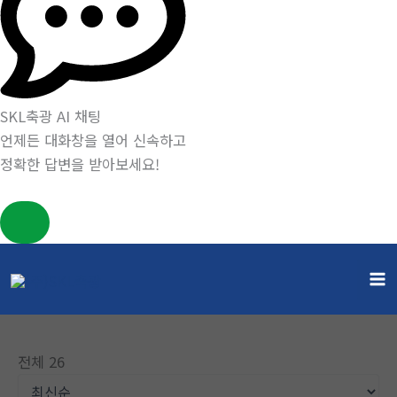
SKL축광 AI 채팅
언제든 대화창을 열어 신속하고
정확한 답변을 받아보세요!
콘
텐
게시판
츠
홈
게시판
로
건
전체 26
너