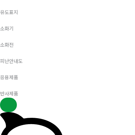
유도표지
소화기
소화전
피난안내도
응용제품
반사제품