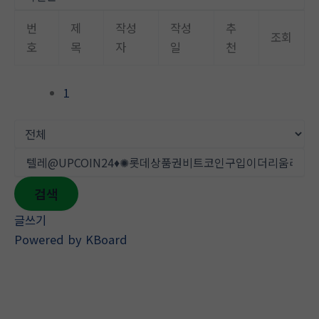
뛰
기
번
제
작성
작성
추
조회
호
목
자
일
천
1
검색
글쓰기
Powered by KBoard