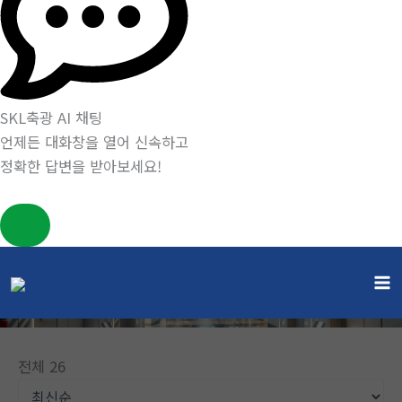
SKL축광 AI 채팅
언제든 대화창을 열어 신속하고
정확한 답변을 받아보세요!
콘
텐
게시판
츠
홈
게시판
로
건
전체 26
너