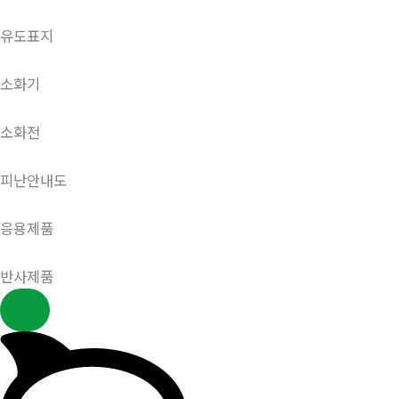
유도표지
소화기
소화전
피난안내도
응용제품
반사제품