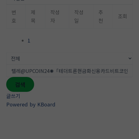
뛰
기
번
제
작성
작성
추
조회
호
목
자
일
천
1
검색
글쓰기
Powered by KBoard