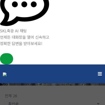
SKL축광 AI 채팅
언제든 대화창을 열어 신속하고
정확한 답변을 받아보세요!
콘
텐
게시판
츠
홈
게시판
로
건
전체 26
너