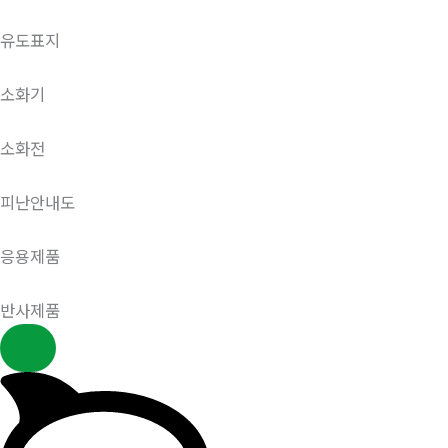
유도표지
소화기
소화전
피난안내도
응용제품
반사제품