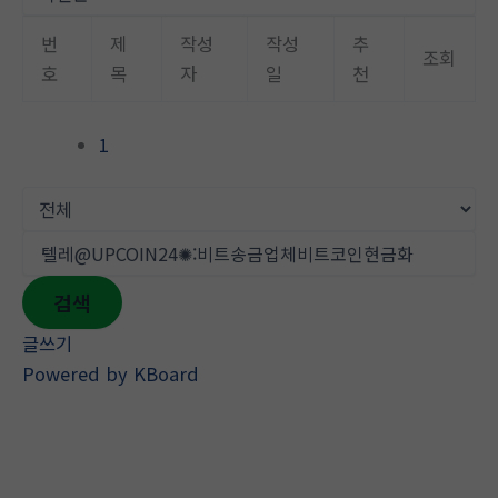
뛰
기
번
제
작성
작성
추
조회
호
목
자
일
천
1
검색
글쓰기
Powered by KBoard