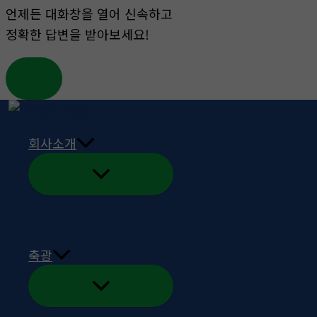
언제든 대화창을 열어 신속하고
정확한 답변을 받아보세요!
콘
텐
회사소개
츠
로
건
게시판
너
뛰
홈
게시판
기
축광
전체 26