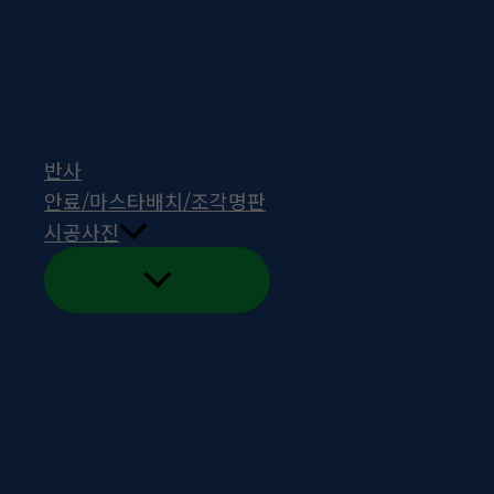
번호
제목
작성자
작성일
추천
조회
1
반사
안료/마스타배치/조각명판
시공사진
검색
글쓰기
Powered by KBoard