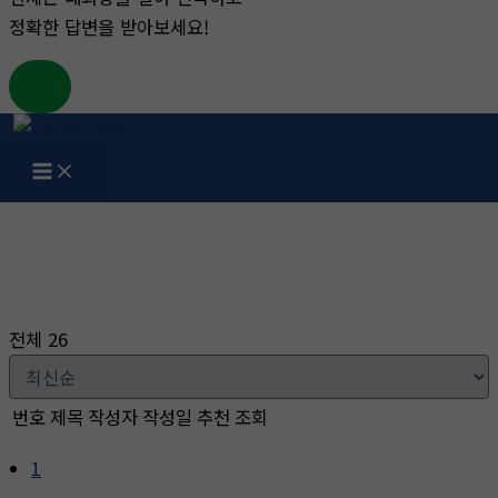
정확한 답변을 받아보세요!
콘
텐
츠
게시판
로
건
홈
게시판
너
뛰
기
전체 26
번호
제목
작성자
작성일
추천
조회
1