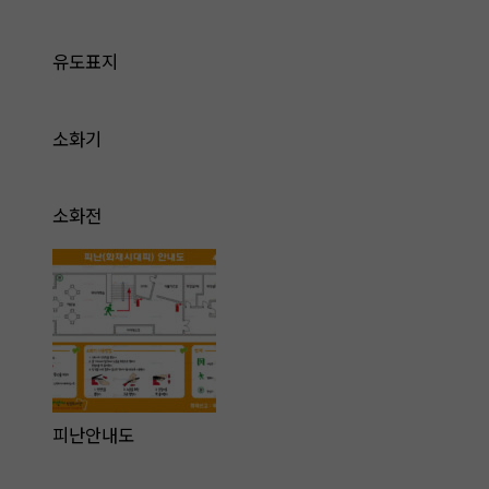
유도표지
소화기
소화전
피난안내도