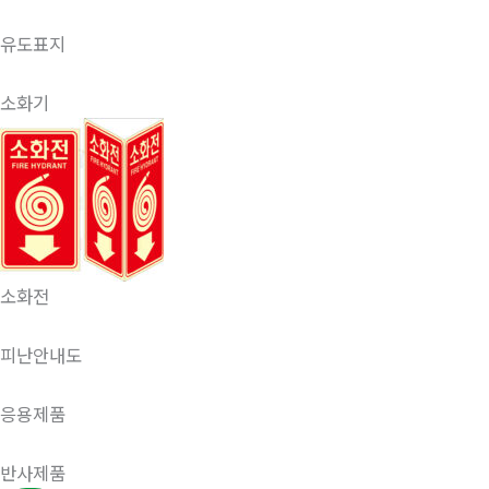
유도표지
소화기
소화전
피난안내도
응용제품
반사제품