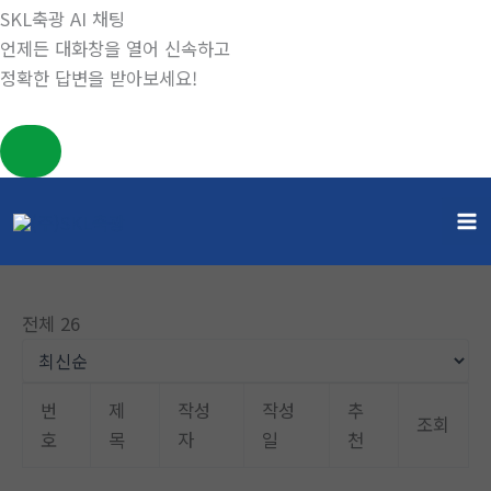
SKL축광 AI 채팅
언제든 대화창을 열어 신속하고
정확한 답변을 받아보세요!
콘
텐
게시판
츠
홈
게시판
로
건
전체 26
너
뛰
기
번
제
작성
작성
추
조회
호
목
자
일
천