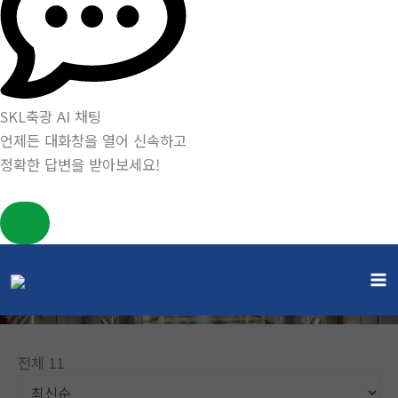
SKL축광 AI 채팅
언제든 대화창을 열어 신속하고
정확한 답변을 받아보세요!
콘
텐
소화전
츠
홈
소화전
로
건
전체 11
너