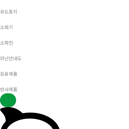
유도표지
소화기
소화전
피난안내도
응용제품
반사제품