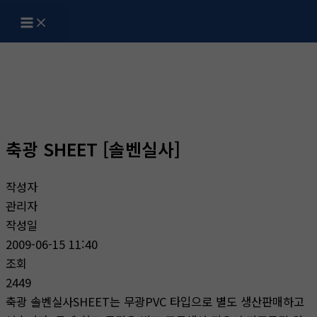
텐
츠
자료실
로
건
홈
자료실
너
뛰
기
축광 SHEET [솔벤실사]
작성자
관리자
작성일
2009-06-15 11:40
조회
2449
축광 솔벤실사SHEET는 무광PVC 타입으로 별도 생산판매하고