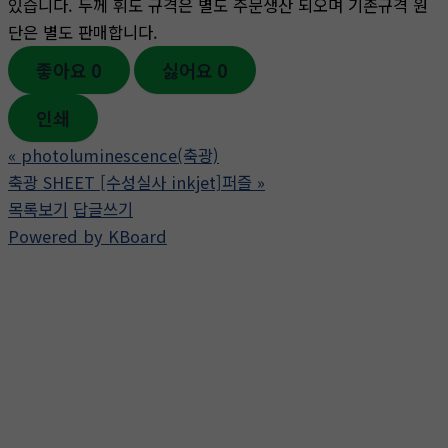
있습니다. 두께 휘도 규격은 별도 주문생산 되오며 기존규격 원
단은 별도 판매합니다.
좋아요
0
싫어요
0
인쇄
«
photoluminescence(축광)
축광 SHEET [수성실사 inkjet]퍼즐
»
목록보기
답글쓰기
Powered by KBoard