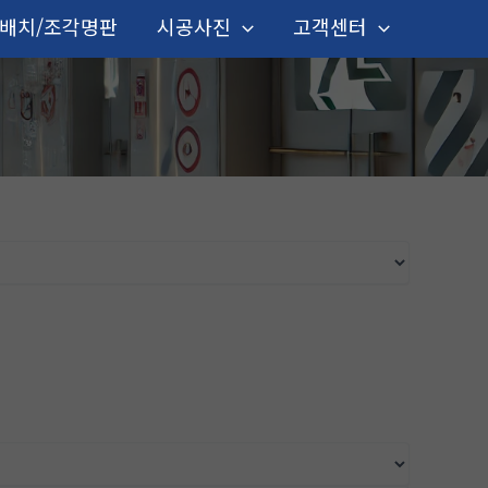
타배치/조각명판
시공사진
고객센터