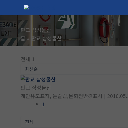
콘
텐
츠
로
판교 삼성물산
건
홈
판교 삼성물산
너
뛰
전체 1
기
판교 삼성물산
계단유도표지, 논슬립,문회전반경표시
| 2016.05
1